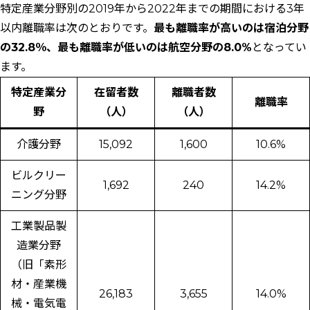
特定産業分野別の2019年から2022年までの期間における3年
以内離職率は次のとおりです。
最も離職率が高いのは宿泊分野
の32.8％、最も離職率が低いのは航空分野の8.0%
となってい
ます。
特定産業分
在留者数
離職者数
離職率
野
（人）
（人）
介護分野
15,092
1,600
10.6%
ビルクリー
1,692
240
14.2%
ニング分野
工業製品製
造業分野
（旧「素形
材・産業機
26,183
3,655
14.0%
械・電気電