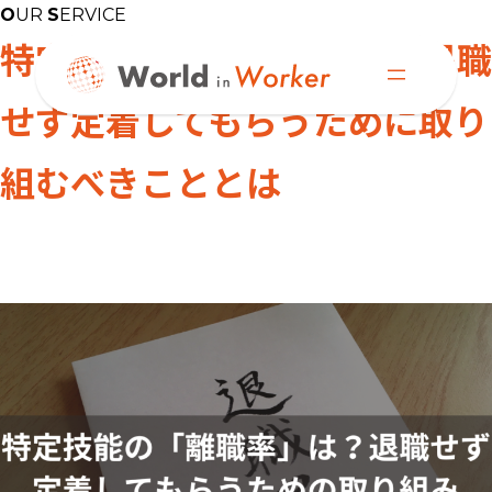
内
O
UR
S
ERVICE
容
特定技能の「離職率」は？退職
を
ス
せず定着してもらうために取り
キ
ッ
プ
組むべきこととは