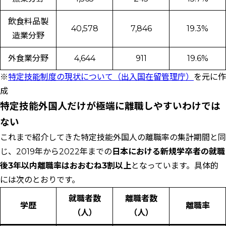
飲食料品製
40,578
7,846
19.3%
造業分野
外食業分野
4,644
911
19.6%
※
特定技能制度の現状について（出入国在留管理庁）
を元に作
成
特定技能外国人だけが極端に離職しやすいわけでは
ない
これまで紹介してきた特定技能外国人の離職率の集計期間と同
じ、2019年から2022年までの
日本における新規学卒者の就職
後3年以内離職率はおおむね3割以上
となっています。具体的
には次のとおりです。
就職者数
離職者数
学歴
離職率
（人）
（人）