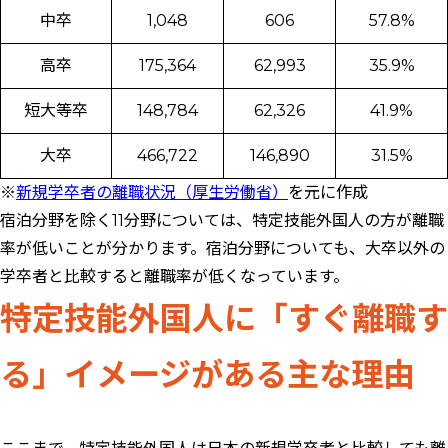
中卒
1,048
606
57.8%
高卒
175,364
62,993
35.9%
短大等卒
148,784
62,326
41.9%
大卒
466,722
146,890
31.5%
※
新規学卒者の離職状況（厚生労働省）
を元に作成
宿泊分野を除く11分野については、特定技能外国人の方が離職
率が低いことが分かります。宿泊分野についても、大卒以外の
学卒者と比較すると離職率が低くなっています。
特定技能外国人に「すぐ離職す
る」イメージがある主な理由