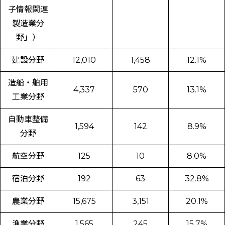
子情報関連
製造業分
野」）
建設分野
12,010
1,458
12.1%
造船・舶用
4,337
570
13.1%
工業分野
自動車整備
1,594
142
8.9%
分野
航空分野
125
10
8.0%
宿泊分野
192
63
32.8%
農業分野
15,675
3,151
20.1%
漁業分野
1,565
245
15.7%