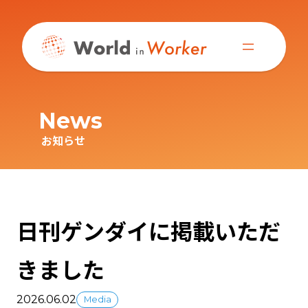
内
容
を
ス
キ
ッ
プ
News
お知らせ
日刊ゲンダイに掲載いただ
きました
2026.06.02
Media