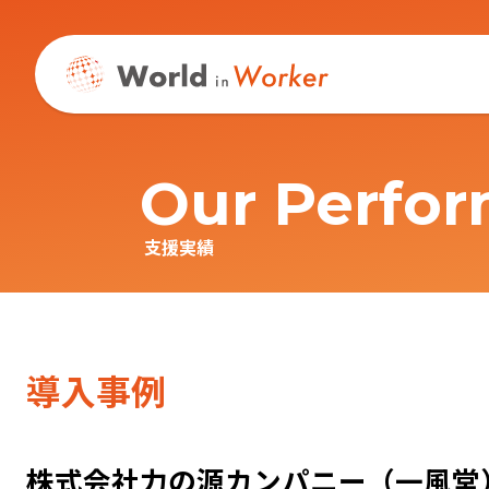
内
容
を
ス
キ
ッ
プ
Our Perfo
支援実績
導入事例
株式会社力の源カンパニー（一風堂