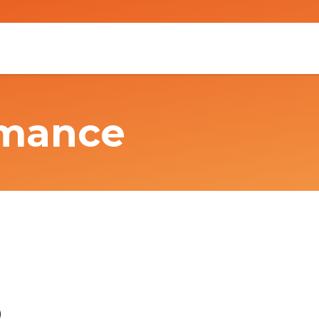
rmance
）